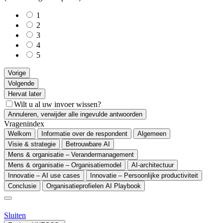
1
2
3
4
5
Vorige
Volgende
Hervat later
Wilt u al uw invoer wissen?
Annuleren, verwijder alle ingevulde antwoorden
Vragenindex
Welkom
Informatie over de respondent
Algemeen
Visie & strategie
Betrouwbare AI
Mens & organisatie – Verandermanagement
Mens & organisatie – Organisatiemodel
AI-architectuur
Innovatie – AI use cases
Innovatie – Persoonlijke productiviteit
Conclusie
Organisatieprofielen AI Playbook
Sluiten