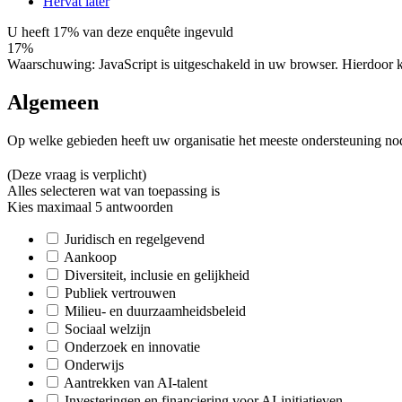
Hervat later
U heeft 17% van deze enquête ingevuld
17%
Waarschuwing: JavaScript is uitgeschakeld in uw browser. Hierdoor k
Algemeen
Op welke gebieden heeft uw organisatie het meeste ondersteuning nod
(Deze vraag is verplicht)
Alles selecteren wat van toepassing is
Kies maximaal 5 antwoorden
Juridisch en regelgevend
Aankoop
Diversiteit, inclusie en gelijkheid
Publiek vertrouwen
Milieu- en duurzaamheidsbeleid
Sociaal welzijn
Onderzoek en innovatie
Onderwijs
Aantrekken van AI-talent
Investeringen en financiering voor AI-initiatieven