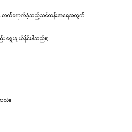
ောင် တက်‌ရောက်ခဲ့သည့်သင်တန်းအရေအတွက်
 ရွေးချယ်နိုင်ပါသည်။)
ါသလဲ။